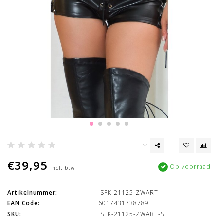
€39,95
Op voorraad
Incl. btw
Artikelnummer:
ISFK-21125-ZWART
EAN Code:
6017431738789
SKU:
ISFK-21125-ZWART-S