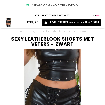
VERZENDING DOOR HEEL EUROPA
0
€39,95
TOEVOEGEN AAN WINKELWAGEN
Home
/
Sexy leatherlook shorts met veters - zwart
SEXY LEATHERLOOK SHORTS MET
VETERS - ZWART