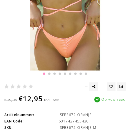
€12,95
Op voorraad
€39,95
Incl. btw
Artikelnummer:
ISFB3672-ORANJE
EAN Code:
6017427455430
SKU:
ISFB3672-ORANJE-M