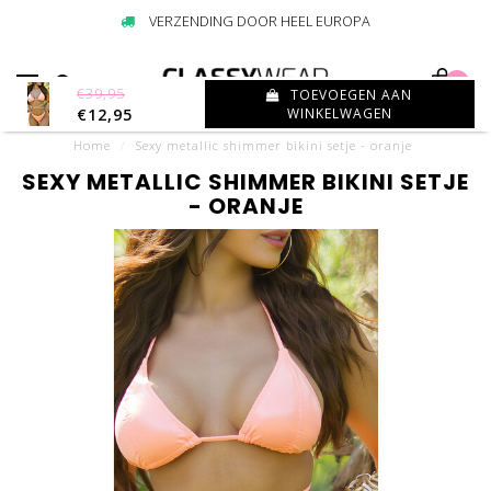
VERZENDING DOOR HEEL EUROPA
0
€39,95
TOEVOEGEN AAN
€12,95
WINKELWAGEN
Home
/
Sexy metallic shimmer bikini setje - oranje
SEXY METALLIC SHIMMER BIKINI SETJE
- ORANJE