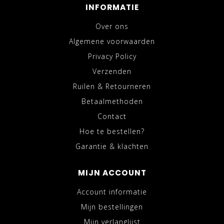
INFORMATIE
Over ons
Algemene voorwaarden
Privacy Policy
Verzenden
Ruilen & Retourneren
Betaalmethoden
Contact
Hoe te bestellen?
Garantie & klachten
MIJN ACCOUNT
Account informatie
Mijn bestellingen
Mijn verlanglijst