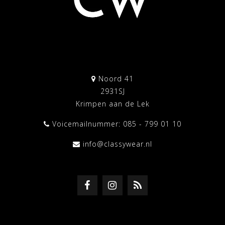
Noord 41
2931SJ
Krimpen aan de Lek
Voicemailnummer: 085 - 799 01 10
info@classywear.nl