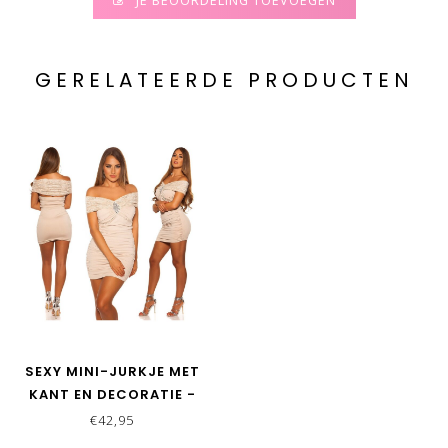
JE BEOORDELING TOEVOEGEN
GERELATEERDE PRODUCTEN
SEXY MINI-JURKJE MET
KANT EN DECORATIE -
BEIGE
€42,95