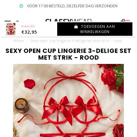
VÓÓR 17:00 BESTELD, DEZELFDE DAG VERZONDEN
0
€42,95
TOEVOEGEN AAN
€32,95
WINKELWAGEN
Home
/
Sexy open cup lingerie 3-delige set met strik - rood
SEXY OPEN CUP LINGERIE 3-DELIGE SET
MET STRIK - ROOD