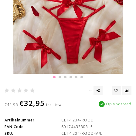
€32,95
Op voorraad
€42,95
Incl. btw
Artikelnummer:
CLT-1204-ROOD
EAN Code:
6017443330315
SKU:
CLT-1204-ROOD-M/L