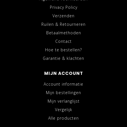
Privacy Policy
Verzenden
Ruilen & Retourneren
Betaalmethoden
Contact
Hoe te bestellen?
Garantie & klachten
MIJN ACCOUNT
Account informatie
Mijn bestellingen
Mijn verlanglijst
Vergelijk
Alle producten