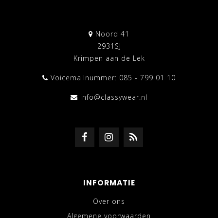
Noord 41
2931SJ
Krimpen aan de Lek
Voicemailnummer: 085 - 799 01 10
info@classywear.nl
INFORMATIE
Over ons
Algemene voorwaarden