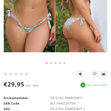
€29,95
Op voorraad
Incl. btw
Artikelnummer:
ISF-0702-PAARS/WIT
EAN Code:
6017443729799
SKU:
ISF-0702-PAARS/WIT-L