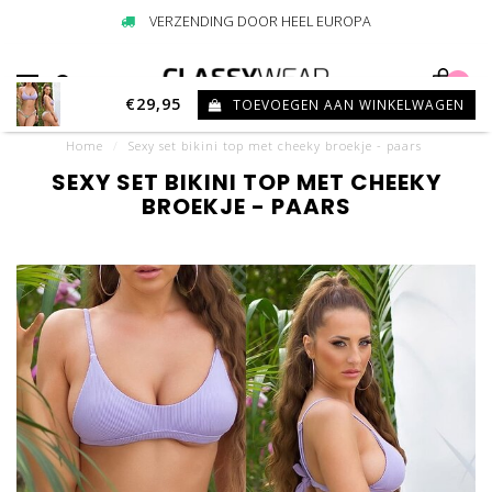
VERZENDING DOOR HEEL EUROPA
0
€29,95
TOEVOEGEN AAN WINKELWAGEN
Home
/
Sexy set bikini top met cheeky broekje - paars
SEXY SET BIKINI TOP MET CHEEKY
BROEKJE - PAARS