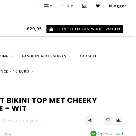
GRATIS VERZENDING VANAF € 75
EUR
Inloggen
€29,95
TOEVOEGEN AAN WINKELWAGEN
0
DING
FASHION ACCESSOIRES
CATSUIT
NCE < 10 EURO
T BIKINI TOP MET CHEEKY
E - WIT
0 beoordelingen
Op voorraad
cl. btw