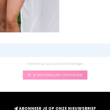
0 sterren op basis van 0 beoordelingen
JE BEOORDELING TOEVOEGEN
ABONNEER JE OP ONZE NIEUWSBRIEF