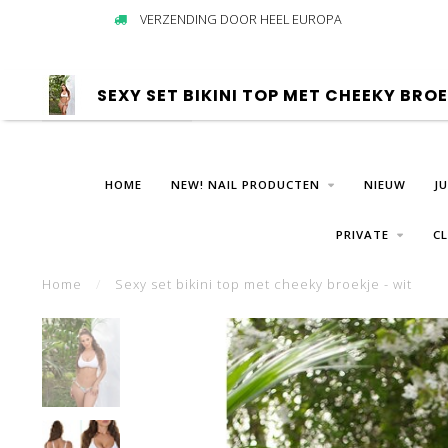
VERZENDING DOOR HEEL EUROPA
SEXY SET BIKINI TOP MET CHEEKY BROE
HOME
NEW! NAIL PRODUCTEN
NIEUW
J
PRIVATE
C
Home
/
Sexy set bikini top met cheeky broekje - wit