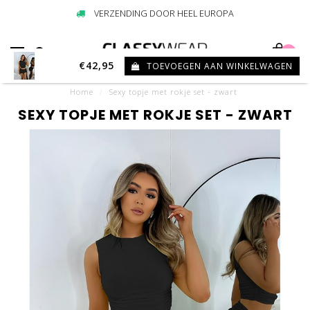
VERZENDING DOOR HEEL EUROPA
0
€42,95
TOEVOEGEN AAN WINKELWAGEN
Home
/
Sexy topje met rokje set - zwart
SEXY TOPJE MET ROKJE SET - ZWART