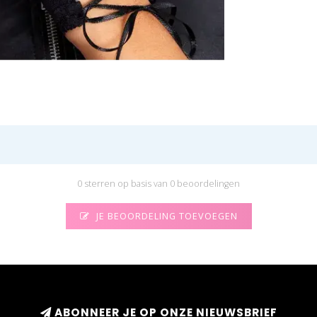
0 sterren op basis van 0 beoordelingen
JE BEOORDELING TOEVOEGEN
ABONNEER JE OP ONZE NIEUWSBRIEF