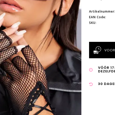
Artikelnummer
EAN Code:
SKU:
VOOR
VÓÓR 17
DEZELFD
30 DAGE