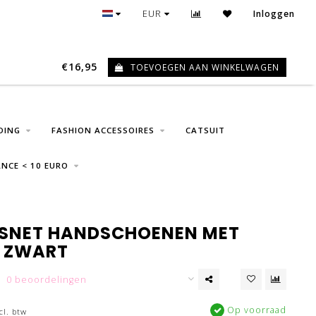
GRATIS VERZENDING VANAF € 75
EUR
Inloggen
€16,95
TOEVOEGEN AAN WINKELWAGEN
0
DING
FASHION ACCESSOIRES
CATSUIT
NCE < 10 EURO
ISNET HANDSCHOENEN MET
- ZWART
0 beoordelingen
Op voorraad
cl. btw