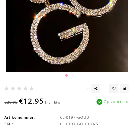
€12,95
Op voorraad
€20,95
Incl. btw
Artikelnummer:
CL-0197-GOUD
SKU:
CL-0197-GOUD-O/S