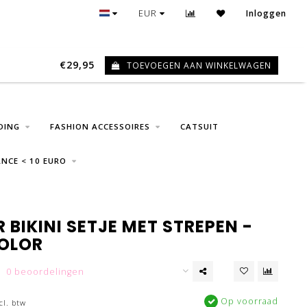
30 DAGEN RETOUR
EUR
Inloggen
€29,95
TOEVOEGEN AAN WINKELWAGEN
0
DING
FASHION ACCESSOIRES
CATSUIT
NCE < 10 EURO
BIKINI SETJE MET STREPEN -
OLOR
0 beoordelingen
Op voorraad
cl. btw