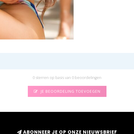
0 sterren op basis van 0 beoordelingen
JE BEOORDELING TOEVOEGEN
ABONNEER JE OP ONZE NIEUWSBRIEF