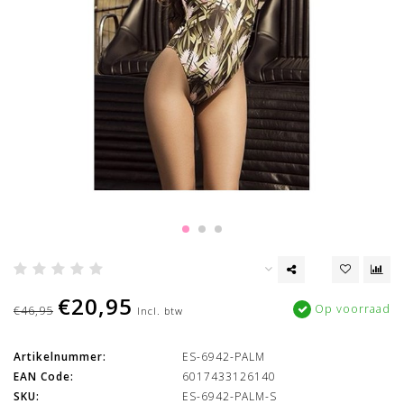
€20,95
Op voorraad
€46,95
Incl. btw
Artikelnummer:
ES-6942-PALM
EAN Code:
6017433126140
SKU:
ES-6942-PALM-S