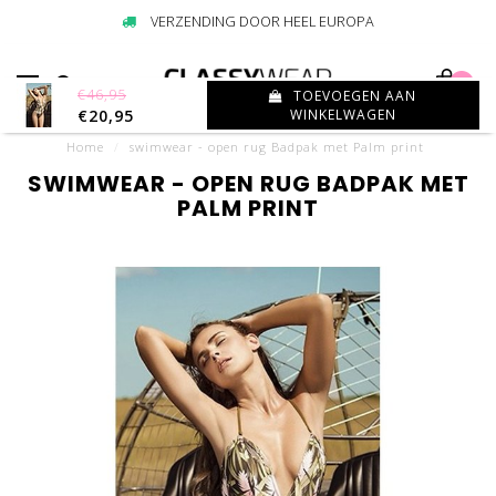
VERZENDING DOOR HEEL EUROPA
0
€46,95
TOEVOEGEN AAN
€20,95
WINKELWAGEN
Home
/
swimwear - open rug Badpak met Palm print
SWIMWEAR - OPEN RUG BADPAK MET
PALM PRINT