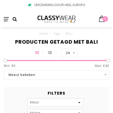
VERZENDING DOOR HEEL EUROPA
0
Home
/
Tags
/
BALI
PRODUCTEN GETAGD MET BALI
24
Min: €
0
Max: €
40
Meest bekeken
FILTERS
Kleur
Maten