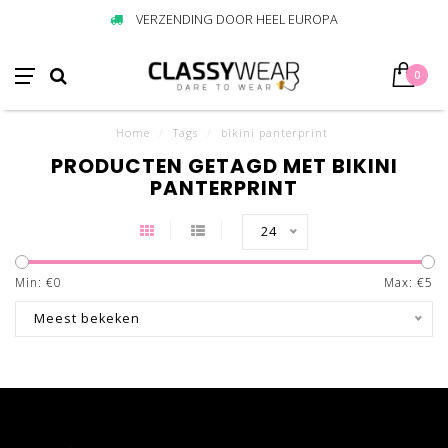
VERZENDING DOOR HEEL EUROPA
0
Home
/
Tags
/
bikini panterprint
PRODUCTEN GETAGD MET BIKINI
PANTERPRINT
24
Min: €
0
Max: €
5
Meest bekeken