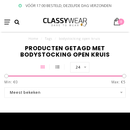
VÓÓR 17:00 BESTELD, DEZELFDE DAG VERZONDEN
0
Home
/
Tags
/
bodystocking open kruis
PRODUCTEN GETAGD MET
BODYSTOCKING OPEN KRUIS
24
Min: €
0
Max: €
5
Meest bekeken