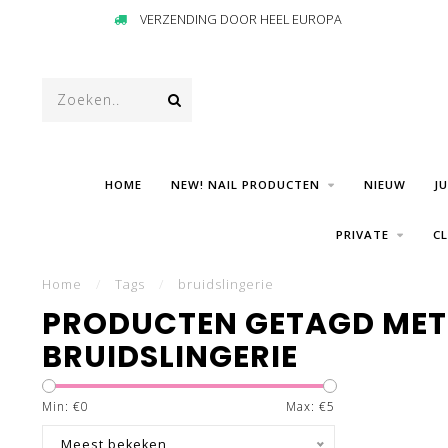
VERZENDING DOOR HEEL EUROPA
HOME
NEW! NAIL PRODUCTEN
NIEUW
J
PRIVATE
C
Home
/
Tags
/
bruidslingerie
PRODUCTEN GETAGD MET
BRUIDSLINGERIE
Min: €
0
Max: €
5
Meest bekeken