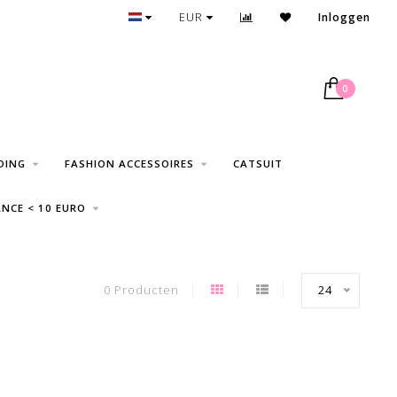
GRATIS VERZENDING VANAF € 75
EUR
Inloggen
0
DING
FASHION ACCESSOIRES
CATSUIT
NCE < 10 EURO
0 Producten
24