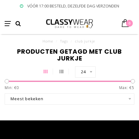
VÓÓR 17:00 BESTELD, DEZELFDE DAG VERZONDEN
0
Home
/
Tags
/
club jurkje
PRODUCTEN GETAGD MET CLUB
JURKJE
24
Min: €
0
Max: €
5
Meest bekeken