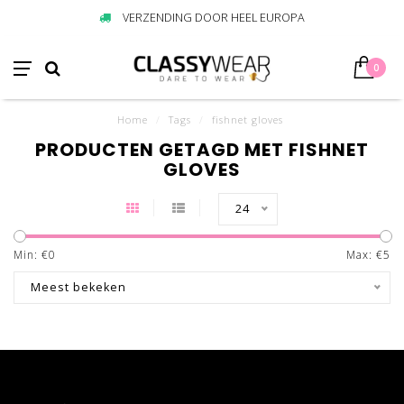
VERZENDING DOOR HEEL EUROPA
0
Home
/
Tags
/
fishnet gloves
PRODUCTEN GETAGD MET FISHNET
GLOVES
24
Min: €
0
Max: €
5
Meest bekeken