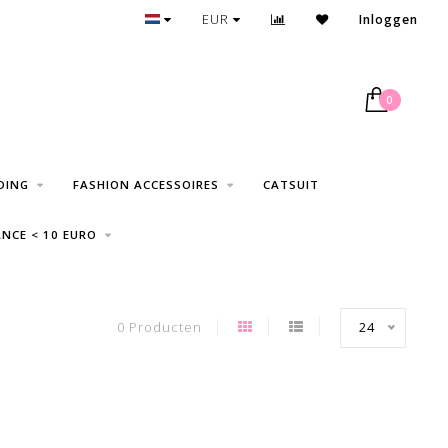
GRATIS VERZENDING VANAF € 75
EUR
Inloggen
0
DING
FASHION ACCESSOIRES
CATSUIT
NCE < 10 EURO
0 Producten
24