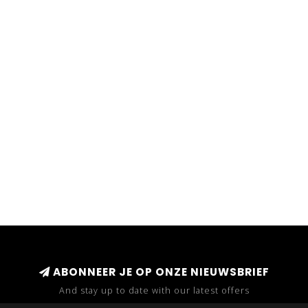
ABONNEER JE OP ONZE NIEUWSBRIEF
And stay up to date with our latest offers