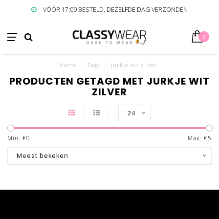
VÓÓR 17:00 BESTELD, DEZELFDE DAG VERZONDEN
0
Home
/
Tags
/
jurkje wit zilver
PRODUCTEN GETAGD MET JURKJE WIT
ZILVER
24
Min: €
0
Max: €
5
Meest bekeken