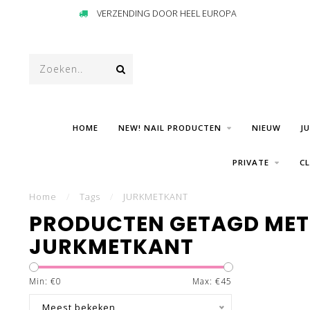
VERZENDING DOOR HEEL EUROPA
HOME
NEW! NAIL PRODUCTEN
NIEUW
J
PRIVATE
C
Home
/
Tags
/
JURKMETKANT
PRODUCTEN GETAGD MET
JURKMETKANT
Min: €
0
Max: €
45
Meest bekeken