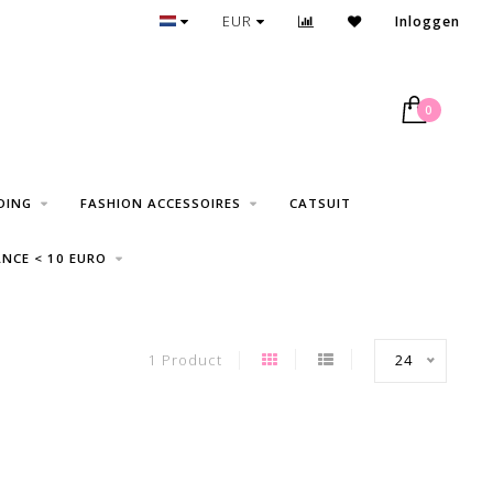
GRATIS VERZENDING VANAF € 75
EUR
Inloggen
0
DING
FASHION ACCESSOIRES
CATSUIT
NCE < 10 EURO
1 Product
24