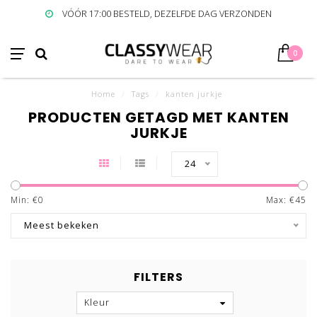
VÓÓR 17:00 BESTELD, DEZELFDE DAG VERZONDEN
0
Home
/
Tags
/
kanten jurkje
PRODUCTEN GETAGD MET KANTEN
JURKJE
24
Min: €
0
Max: €
45
Meest bekeken
FILTERS
Kleur