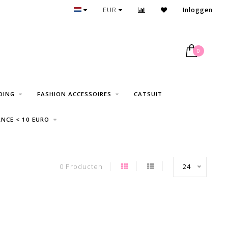
30 DAGEN RETOUR
EUR
Inloggen
0
DING
FASHION ACCESSOIRES
CATSUIT
NCE < 10 EURO
0 Producten
24