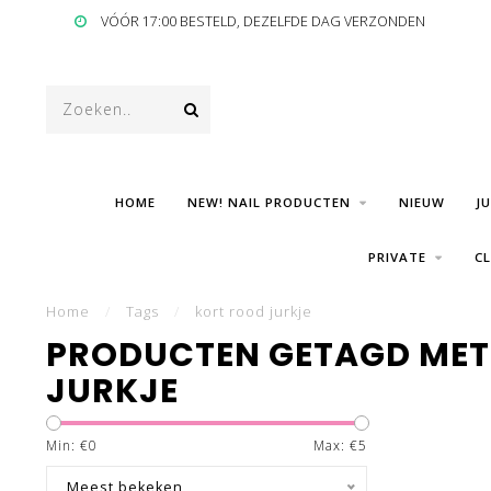
VÓÓR 17:00 BESTELD, DEZELFDE DAG VERZONDEN
HOME
NEW! NAIL PRODUCTEN
NIEUW
J
PRIVATE
C
Home
/
Tags
/
kort rood jurkje
PRODUCTEN GETAGD MET
JURKJE
Min: €
0
Max: €
5
Meest bekeken