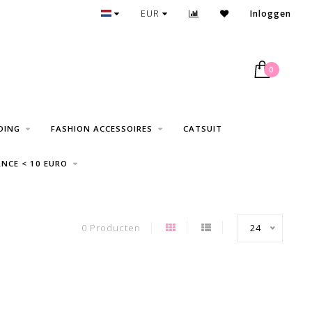
GRATIS VERZENDING VANAF € 75
EUR
Inloggen
0
DING
FASHION ACCESSOIRES
CATSUIT
NCE < 10 EURO
0 Producten
24