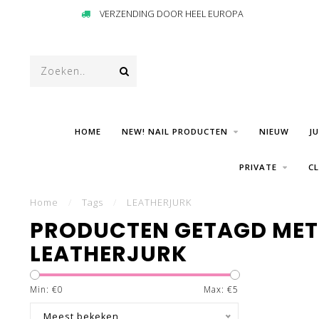
VERZENDING DOOR HEEL EUROPA
HOME
NEW! NAIL PRODUCTEN
NIEUW
J
PRIVATE
C
Home
/
Tags
/
LEATHERJURK
PRODUCTEN GETAGD MET
LEATHERJURK
Min: €
0
Max: €
5
Meest bekeken