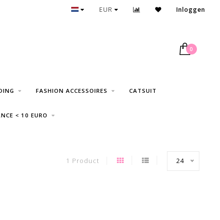
GRATIS VERZENDING VANAF € 75
EUR
Inloggen
0
DING
FASHION ACCESSOIRES
CATSUIT
NCE < 10 EURO
1 Product
24