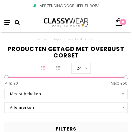
VERZENDING DOOR HEEL EUROPA
0
Home
/
Tags
/
overbust corset
PRODUCTEN GETAGD MET OVERBUST
CORSET
24
Min: €
0
Max: €
50
Meest bekeken
Alle merken
FILTERS