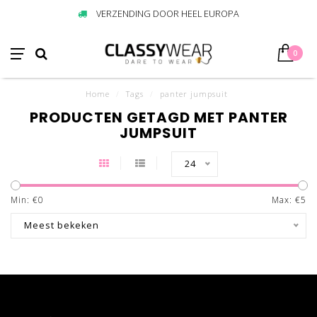
VERZENDING DOOR HEEL EUROPA
0
Home
/
Tags
/
panter jumpsuit
PRODUCTEN GETAGD MET PANTER
JUMPSUIT
24
Min: €
0
Max: €
5
Meest bekeken