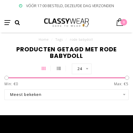
VÓÓR 17:00 BESTELD, DEZELFDE DAG VERZONDEN
0
Home
/
Tags
/
rode babydoll
PRODUCTEN GETAGD MET RODE
BABYDOLL
24
Min: €
0
Max: €
5
Meest bekeken