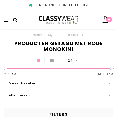
VERZENDING DOOR HEEL EUROPA
0
Home
/
Tags
/
rode monokini
PRODUCTEN GETAGD MET RODE
MONOKINI
24
Min: €
0
Max: €
50
Meest bekeken
Alle merken
FILTERS