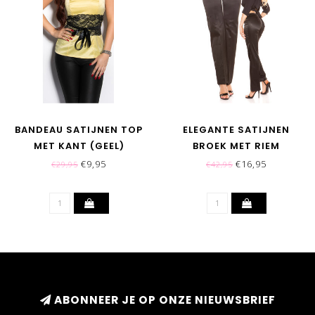
BANDEAU SATIJNEN TOP
ELEGANTE SATIJNEN
MET KANT (GEEL)
BROEK MET RIEM
DECORATIE - ZWART
€9,95
€16,95
€29,95
€42,95
ABONNEER JE OP ONZE NIEUWSBRIEF