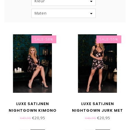
Kleur
Maten
SALE-58%
SALE-55%
LUXE SATIJNEN
LUXE SATIJNEN
NIGHTGOWN KIMONO
NIGHTGOWN JURK MET
MET KANT - ZWART
KANT - ZWART
€20,95
€20,95
€49,95
€46,95