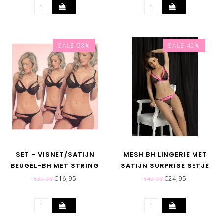
SALE-58%
SALE-42%
SET - VISNET/SATIJN
MESH BH LINGERIE MET
BEUGEL-BH MET STRING
SATIJN SURPRISE SETJE
IN ZWART
(BLACK/HOT PINK)
€16,95
€24,95
€39,95
€42,95