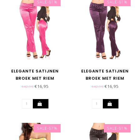
SALE-61%
SALE-61%
ELEGANTE SATIJNEN
ELEGANTE SATIJNEN
BROEK MET RIEM
BROEK MET RIEM
DECORATIE - ROZE
DECORATIE - PAARS
€16,95
€16,95
€42,95
€42,95
SALE-67%
SALE-61%