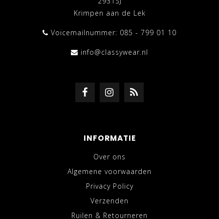
2931SJ
Krimpen aan de Lek
Voicemailnummer: 085 - 799 01 10
info@classywear.nl
INFORMATIE
Over ons
Algemene voorwaarden
Privacy Policy
Verzenden
Ruilen & Retourneren