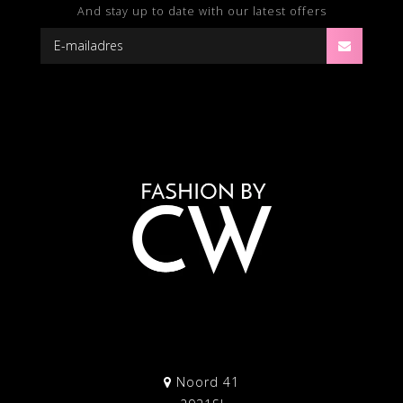
And stay up to date with our latest offers
Noord 41