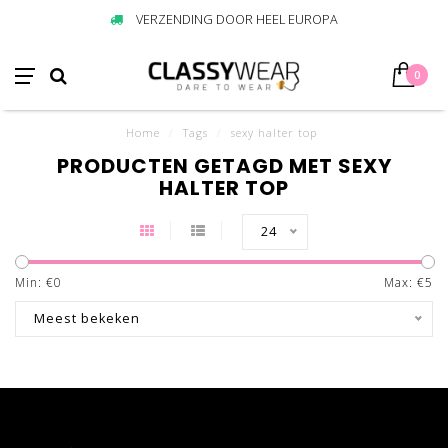
VERZENDING DOOR HEEL EUROPA
0
Home
/
Tags
/
sexy halter top
PRODUCTEN GETAGD MET SEXY
HALTER TOP
24
Min: €
0
Max: €
5
Meest bekeken