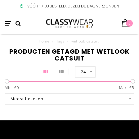
VÓÓR 17:00 BESTELD, DEZELFDE DAG VERZONDEN
0
Home
/
Tags
/
wetlook catsuit
PRODUCTEN GETAGD MET WETLOOK
CATSUIT
24
Min: €
0
Max: €
5
Meest bekeken