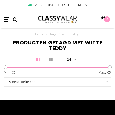
VERZENDING DOOR HEEL EUROPA
0
Home
/
Tags
/
witte teddy
PRODUCTEN GETAGD MET WITTE
TEDDY
24
Min: €
0
Max: €
5
Meest bekeken