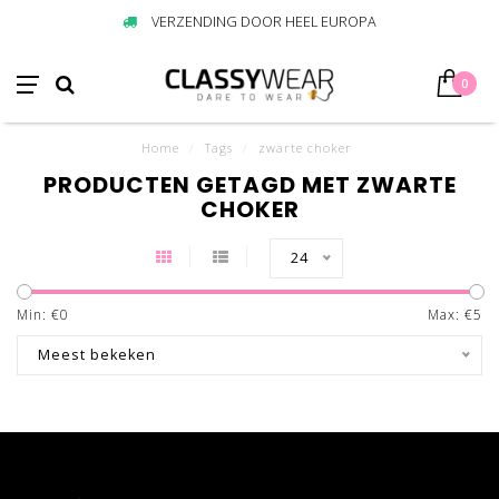
VERZENDING DOOR HEEL EUROPA
0
Home
/
Tags
/
zwarte choker
PRODUCTEN GETAGD MET ZWARTE
CHOKER
24
Min: €
0
Max: €
5
Meest bekeken