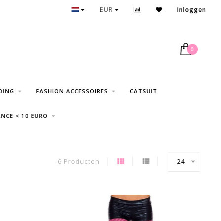
GRATIS VERZENDING VANAF € 75
EUR
Inloggen
0
DING
FASHION ACCESSOIRES
CATSUIT
NCE < 10 EURO
6 Producten
24