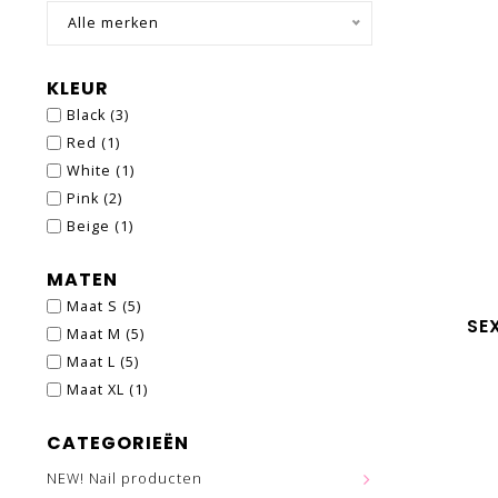
Alle merken
KLEUR
Black
(3)
Red
(1)
White
(1)
Pink
(2)
Beige
(1)
MATEN
Maat S
(5)
SE
Maat M
(5)
Maat L
(5)
Maat XL
(1)
CATEGORIEËN
NEW! Nail producten