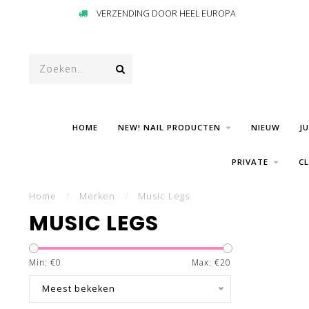
VERZENDING DOOR HEEL EUROPA
HOME
NEW! NAIL PRODUCTEN
NIEUW
J
PRIVATE
C
Home
/
Merken
/
Music Legs
MUSIC LEGS
Min: €
0
Max: €
20
Meest bekeken