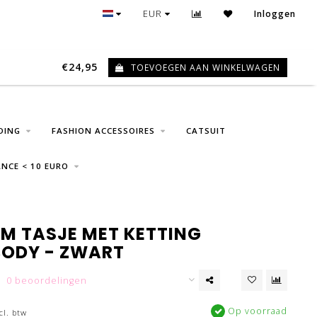
GRATIS VERZENDING VANAF € 75
EUR
Inloggen
€24,95
TOEVOEGEN AAN WINKELWAGEN
0
DING
FASHION ACCESSOIRES
CATSUIT
NCE < 10 EURO
EM TASJE MET KETTING
ODY - ZWART
0 beoordelingen
Op voorraad
cl. btw