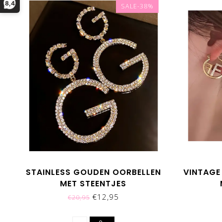
8,4
SALE-38%
STAINLESS GOUDEN OORBELLEN
VINTAGE
MET STEENTJES
€12,95
€20,95