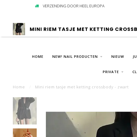
VERZENDING DOOR HEEL EUROPA
MINI RIEM TASJE MET KETTING CROSS
HOME
NEW! NAIL PRODUCTEN
NIEUW
J
PRIVATE
C
Home
/
Mini riem tasje met ketting crossbody - zwart