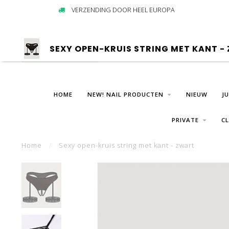
VERZENDING DOOR HEEL EUROPA
SEXY OPEN-KRUIS STRING MET KANT -
HOME
NEW! NAIL PRODUCTEN
NIEUW
J
PRIVATE
C
Home
/
Sexy open-kruis string met kant - zwart