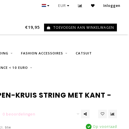
GRATIS VERZENDING VANAF € 75
EUR
Inloggen
€19,95
TOEVOEGEN AAN WINKELWAGEN
0
DING
FASHION ACCESSOIRES
CATSUIT
NCE < 10 EURO
PEN-KRUIS STRING MET KANT -
0 beoordelingen
Op voorraad
cl. btw