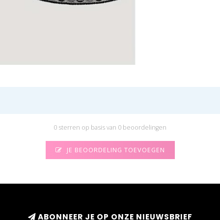
0 sterren op basis van 0 beoordelingen
JE BEOORDELING TOEVOEGEN
ABONNEER JE OP ONZE NIEUWSBRIEF