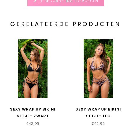
JE BEOORDELING TOEVOEGEN
GERELATEERDE PRODUCTEN
SEXY WRAP UP BIKINI
SEXY WRAP UP BIKINI
SETJE- ZWART
SETJE- LEO
€42,95
€42,95