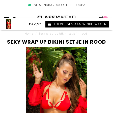
VERZENDING DOOR HEEL EUROPA
0
€42,95
TOEVOEGEN AAN WINKELWAGEN
Home
/
Sexy wrap up bikini setje in rood
SEXY WRAP UP BIKINI SETJE IN ROOD