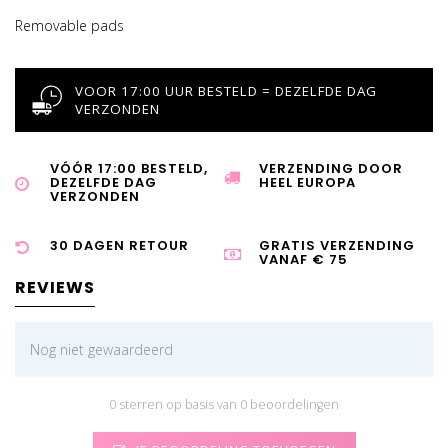
Removable pads
VOOR 17:00 UUR BESTELD = DEZELFDE DAG
VERZONDEN
VÓÓR 17:00 BESTELD,
VERZENDING DOOR
DEZELFDE DAG
HEEL EUROPA
VERZONDEN
30 DAGEN RETOUR
GRATIS VERZENDING
VANAF € 75
REVIEWS
Nog niet gewaardeerd
0 sterren op basis van 0 beoordelingen