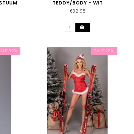
OSTUUM
TEDDY/BODY - WIT
€32,95
SALE-30%
SALE-22%