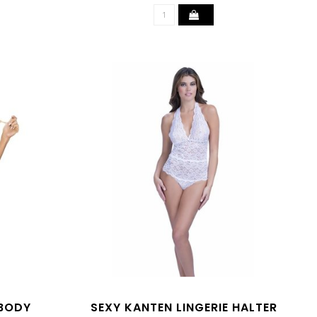
 BODY
SEXY KANTEN LINGERIE HALTER