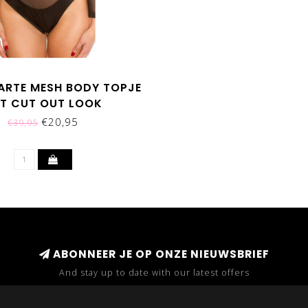
ARTE MESH BODY TOPJE
T CUT OUT LOOK
€20,95
€39,95
ABONNEER JE OP ONZE NIEUWSBRIEF
And stay up to date with our latest offers