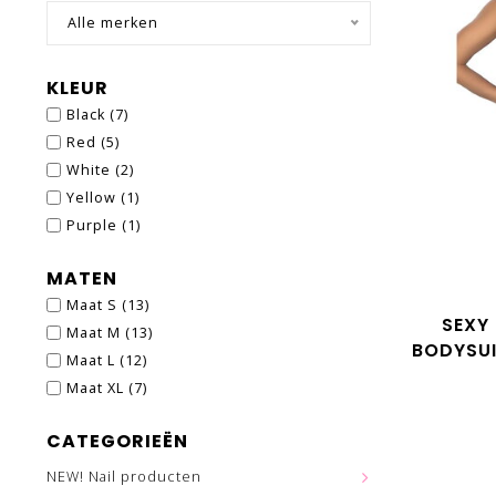
Alle merken
KLEUR
Black
(7)
Red
(5)
White
(2)
Yellow
(1)
Purple
(1)
MATEN
Maat S
(13)
SEXY
Maat M
(13)
BODYSUI
Maat L
(12)
Maat XL
(7)
CATEGORIEËN
NEW! Nail producten