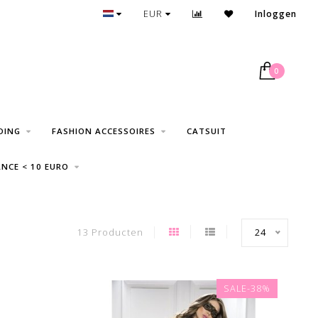
VÓÓR 17:00 BESTELD, DEZELFDE DAG VER
EUR
Inloggen
0
DING
FASHION ACCESSOIRES
CATSUIT
NCE < 10 EURO
13 Producten
24
SALE-38%