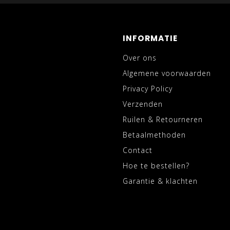
INFORMATIE
Over ons
Algemene voorwaarden
Privacy Policy
Verzenden
Ruilen & Retourneren
Betaalmethoden
Contact
Hoe te bestellen?
Garantie & klachten