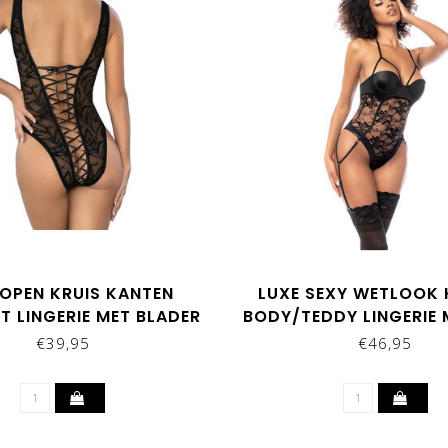
 OPEN KRUIS KANTEN
LUXE SEXY WETLOOK
T LINGERIE MET BLADER
BODY/TEDDY LINGERIE 
PRINTS - ZWART
ACHTERKANT - Z
€39,95
€46,95