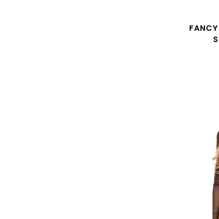
FANCY
S