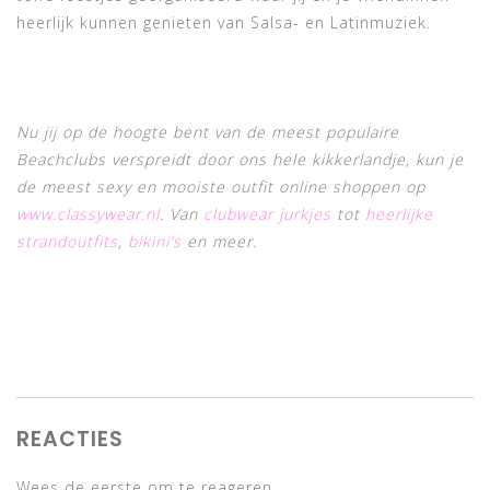
heerlijk kunnen genieten van Salsa- en Latinmuziek.
Nu jij op de hoogte bent van de meest populaire
Beachclubs verspreidt door ons hele kikkerlandje, kun je
de meest sexy en mooiste outfit online shoppen op
www.classywear.nl
. Van
clubwear jurkjes
tot
heerlijke
strandoutfits
,
bikini’s
en meer.
REACTIES
Wees de eerste om te reageren...