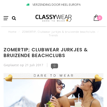
VERZENDING DOOR HEEL EUROPA
0
Home
/
ZOMERTIP; Clubwear jurkjes & bruizende beachclubs
/
Trends
ZOMERTIP; CLUBWEAR JURKJES &
BRUIZENDE BEACHCLUBS
Geplaatst op
21 Juli 2017
0