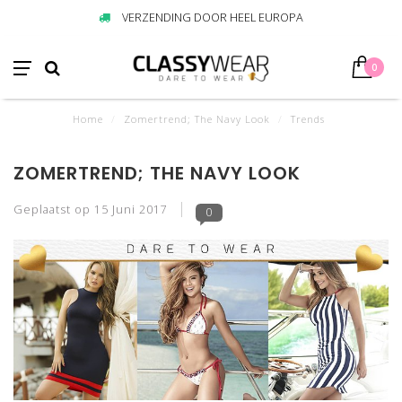
VERZENDING DOOR HEEL EUROPA
0
Home
/
Zomertrend; The Navy Look
/
Trends
ZOMERTREND; THE NAVY LOOK
Geplaatst op
15 Juni 2017
0