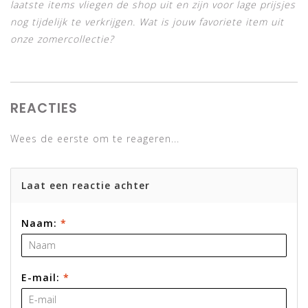
laatste items vliegen de shop uit en zijn voor lage prijsjes
nog tijdelijk te verkrijgen. Wat is jouw favoriete item uit
onze zomercollectie?
REACTIES
Wees de eerste om te reageren...
Laat een reactie achter
Naam:
*
E-mail:
*