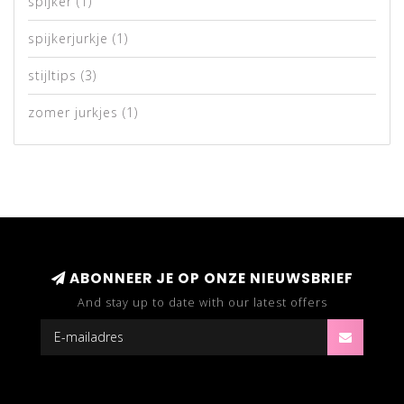
spijker
(1)
spijkerjurkje
(1)
stijltips
(3)
zomer jurkjes
(1)
ABONNEER JE OP ONZE NIEUWSBRIEF
And stay up to date with our latest offers