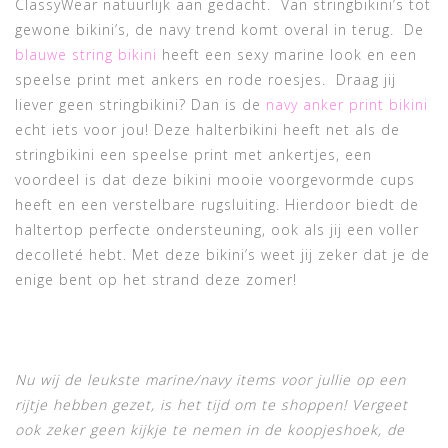
ClassyWear natuurlijk aan gedacht. Van stringbikini’s tot
gewone bikini’s, de navy trend komt overal in terug. De
blauwe string bikini
heeft een sexy marine look en een
speelse print met ankers en rode roesjes. Draag jij
liever geen stringbikini? Dan is de
navy anker print bikini
echt iets voor jou! Deze halterbikini heeft net als de
stringbikini een speelse print met ankertjes, een
voordeel is dat deze bikini mooie voorgevormde cups
heeft en een verstelbare rugsluiting. Hierdoor biedt de
haltertop perfecte ondersteuning, ook als jij een voller
decolleté hebt. Met deze bikini’s weet jij zeker dat je de
enige bent op het strand deze zomer!
Nu wij de leukste marine/navy items voor jullie op een
rijtje hebben gezet, is het tijd om te shoppen! Vergeet
ook zeker geen kijkje te nemen in de koopjeshoek, de