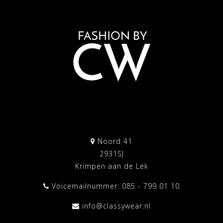
Noord 41
2931SJ
Krimpen aan de Lek
Voicemailnummer: 085 - 799 01 10
info@classywear.nl