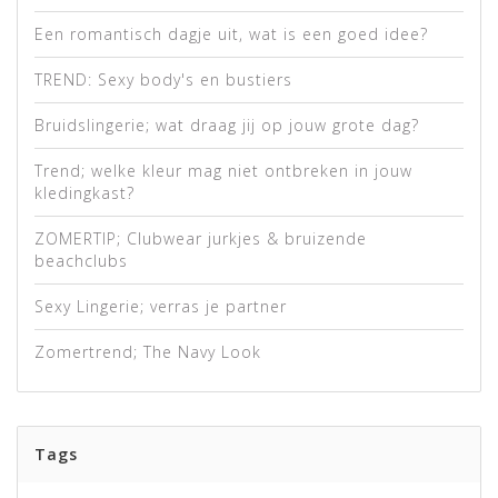
Een romantisch dagje uit, wat is een goed idee?
TREND: Sexy body's en bustiers
Bruidslingerie; wat draag jij op jouw grote dag?
Trend; welke kleur mag niet ontbreken in jouw
kledingkast?
ZOMERTIP; Clubwear jurkjes & bruizende
beachclubs
Sexy Lingerie; verras je partner
Zomertrend; The Navy Look
Tags