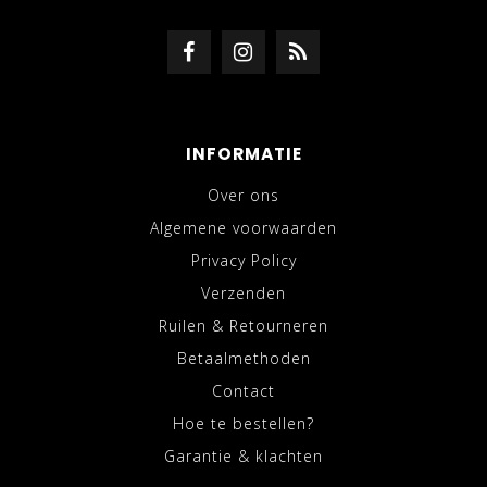
INFORMATIE
Over ons
Algemene voorwaarden
Privacy Policy
Verzenden
Ruilen & Retourneren
Betaalmethoden
Contact
Hoe te bestellen?
Garantie & klachten