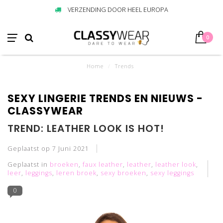
VERZENDING DOOR HEEL EUROPA
0
Home
/
Trends
SEXY LINGERIE TRENDS EN NIEUWS -
CLASSYWEAR
TREND: LEATHER LOOK IS HOT!
Geplaatst op
7 Juni 2021
Geplaatst in
broeken
,
faux leather
,
leather
,
leather look
,
leer
,
leggings
,
leren broek
,
sexy broeken
,
sexy leggings
0